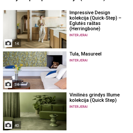
Impressive Design
kolekcija (Quick-Step) –
Eglutės raštas
(Herringbone)
INTERJERAI
14
Tula, Masureel
INTERJERAI
34
Vinilinės grindys Illume
kolekcija (Quick Step)
INTERJERAI
40