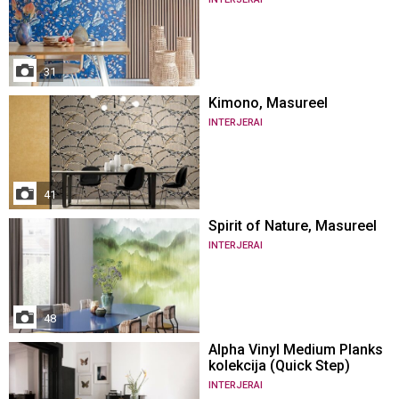
31
Kimono, Masureel
INTERJERAI
41
Spirit of Nature, Masureel
INTERJERAI
48
Alpha Vinyl Medium Planks
kolekcija (Quick Step)
INTERJERAI