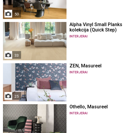
50
Alpha Vinyl Small Planks
kolekcija (Quick Step)
INTERJERAI
33
ZEN, Masureel
INTERJERAI
25
Othello, Masureel
INTERJERAI