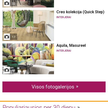
32
Creo kolekcija (Quick Step)
INTERJERAI
17
Aquila, Masureel
INTERJERAI
44
Visos fotogalerijos
Populiariausios per 30 dienų