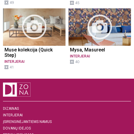
49
45
Muse kolekcija (Quick
Mysa, Masureel
Step)
INTERJERAI
INTERJERAI
40
41
DIZAINAS
INTERJERAI
ĮSIRENGINĖJANTIEMS NAMUS
DOVANŲ IDĖJOS