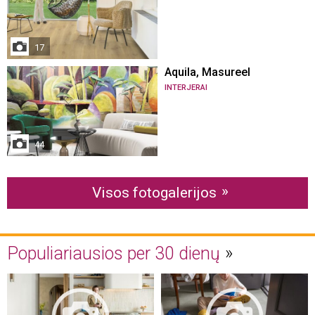
17
Aquila, Masureel
INTERJERAI
44
Visos fotogalerijos
Populiariausios per 30 dienų