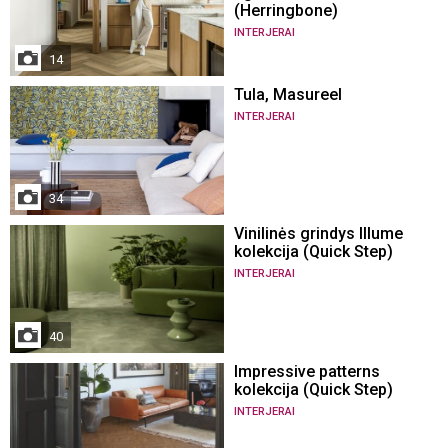
(Herringbone)
INTERJERAI
14
Tula, Masureel
INTERJERAI
34
Vinilinės grindys Illume
kolekcija (Quick Step)
INTERJERAI
40
Impressive patterns
kolekcija (Quick Step)
INTERJERAI