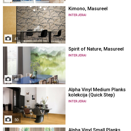
Kimono, Masureel
INTERJERAI
41
Spirit of Nature, Masureel
INTERJERAI
48
Alpha Vinyl Medium Planks
kolekcija (Quick Step)
INTERJERAI
50
Alpha Vinyl Small Planks