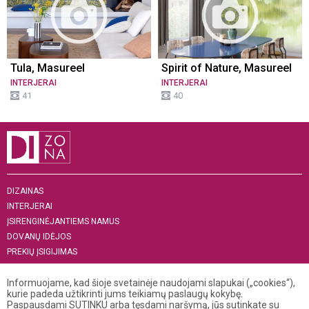
Tula, Masureel
Spirit of Nature, Masureel
INTERJERAI
INTERJERAI
41
40
DIZAINAS
INTERJERAI
ĮSIRENGINĖJANTIEMS NAMUS
DOVANŲ IDĖJOS
PREKIŲ ĮSIGIJIMAS
APIE MUS
„MENAS INTERJERUI 2019“
Informuojame, kad šioje svetainėje naudojami slapukai („cookies“),
kurie padeda užtikrinti jums teikiamų paslaugų kokybę.
Paspausdami SUTINKU arba tęsdami naršymą, jūs sutinkate su
+370 521 04 141