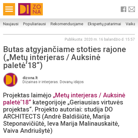
Naujausi
Populiariausi
Rekomenduojame
Ekspertų patarimai
Vaika
Publikuota: 2020 m. 16 balandžio d. 15:57
Butas atgyjančiame stoties rajone
(„Metų interjeras / Auksinė
paletė‘18“)
dizona.lt
Dizainas ir interjeras. Dovanų idėjos
Projektas laimėjo
„Metų interjeras / Auksinė
paletė‘18“
kategorijoje „Geriausias virtuvės
projektas“. Projekto autoriai: studija DO
ARCHITECTS (Andrė Baldišiūtė, Marija
Steponavičiūtė, Ieva Marija Malinauskaitė,
Vaiva Andriušytė)