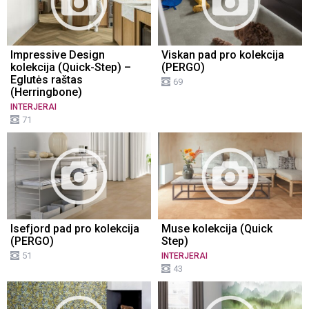
Impressive Design
Viskan pad pro kolekcija
kolekcija (Quick-Step) –
(PERGO)
Eglutės raštas
69
(Herringbone)
INTERJERAI
71
Isefjord pad pro kolekcija
Muse kolekcija (Quick
(PERGO)
Step)
51
INTERJERAI
43