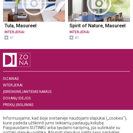
Tula, Masureel
Spirit of Nature, Masureel
INTERJERAI
INTERJERAI
41
40
DIZAINAS
INTERJERAI
ĮSIRENGINĖJANTIEMS NAMUS
DOVANŲ IDĖJOS
PREKIŲ ĮSIGIJIMAS
APIE MUS
„MENAS INTERJERUI 2019“
Informuojame, kad šioje svetainėje naudojami slapukai („cookies“),
kurie padeda užtikrinti jums teikiamų paslaugų kokybę.
Paspausdami SUTINKU arba tęsdami naršymą, jūs sutinkate su
+370 521 04 141
portalo slapukų politika. Atjungti slapukus galite savo naršyklės
info@dizona.lt