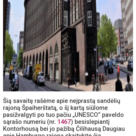
Šią savaitę rašėme apie neįprastą sandėlių
rajoną Špaiherštatą, o šį kartą siūlome
pasižvalgyti po tuo pačiu „UNESCO“ paveldo
sąrašo numeriu (nr.
1467
) besislepiantį
Kontorhousą bei jo pažibą Čilihausą Daugiau
apie Hamburgo rajoną skaitykite čia.