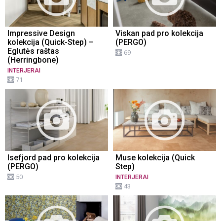
Impressive Design
Viskan pad pro kolekcija
kolekcija (Quick-Step) –
(PERGO)
Eglutės raštas
69
(Herringbone)
INTERJERAI
71
Isefjord pad pro kolekcija
Muse kolekcija (Quick
(PERGO)
Step)
50
INTERJERAI
43