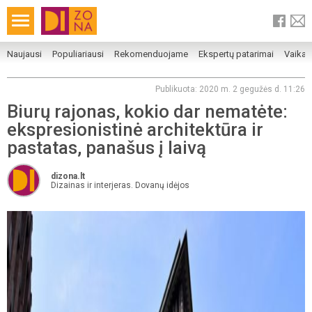
Naujausi
Populiariausi
Rekomenduojame
Ekspertų patarimai
Vaika
Publikuota: 2020 m. 2 gegužės d. 11:26
Biurų rajonas, kokio dar nematėte:
ekspresionistinė architektūra ir
pastatas, panašus į laivą
dizona.lt
Dizainas ir interjeras. Dovanų idėjos