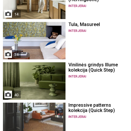
INTERJERAI
14
Tula, Masureel
INTERJERAI
34
Vinilinės grindys Illume
kolekcija (Quick Step)
INTERJERAI
40
Impressive patterns
kolekcija (Quick Step)
INTERJERAI