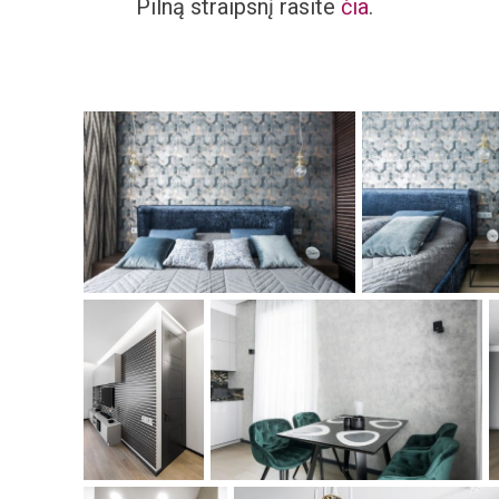
Pilną straipsnį rasite
čia
.