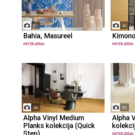
31
41
Bahia, Masureel
Kimono
INTERJERAI
INTERJERAI
50
33
Alpha Vinyl Medium
Alpha V
Planks kolekcija (Quick
kolekci
Step)
INTERJERAI