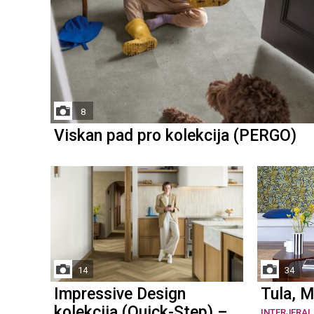
8
Viskan pad pro kolekcija (PERGO)
14
34
Impressive Design
Tula, M
kolekcija (Quick-Step) –
INTERJERAI