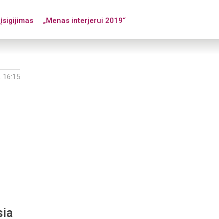
įsigijimas
„Menas interjerui 2019“
. 16:15
sia