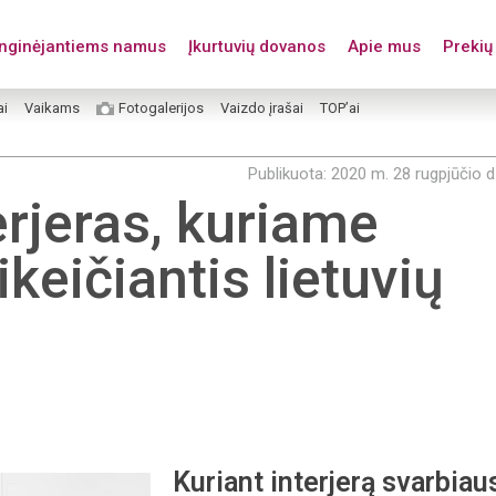
enginėjantiems namus
Įkurtuvių dovanos
Apie mus
Prekių 
ai
Vaikams
Fotogalerijos
Vaizdo įrašai
TOP’ai
Publikuota: 2020 m. 28 rugpjūčio d
erjeras, kuriame
ikeičiantis lietuvių
Kuriant interjerą svarbiau