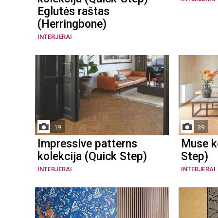
Eglutės raštas
(Herringbone)
INTERJERAI
19
39
Impressive patterns
Muse ko
kolekcija (Quick Step)
Step)
INTERJERAI
INTERJERAI