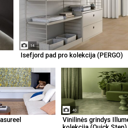
14
Isefjord pad pro kolekcija (PERGO)
40
asureel
Vinilinės grindys Illum
kolekcija (Quick Step)