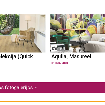
44
lekcija (Quick
Aquila, Masureel
INTERJERAI
os fotogalerijos