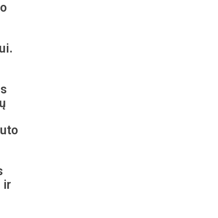
mo
ui.
us
ų
auto
s
 ir