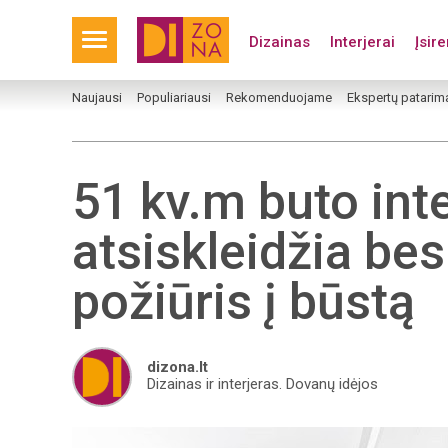
Dizainas
Interjerai
Įsir
Naujausi
Populiariausi
Rekomenduojame
Ekspertų patarim
51 kv.m buto int
atsiskleidžia bes
požiūris į būstą
dizona.lt
Dizainas ir interjeras. Dovanų idėjos