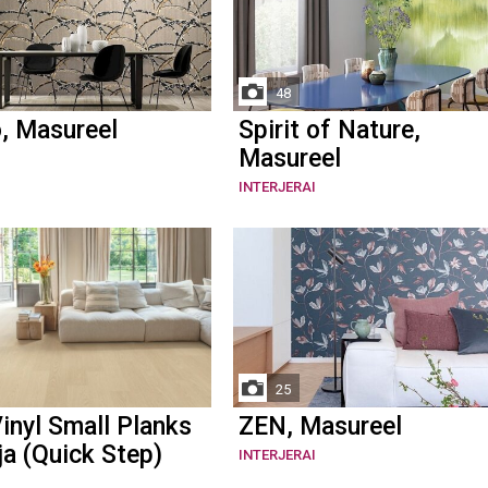
48
, Masureel
Spirit of Nature,
Masureel
INTERJERAI
25
inyl Small Planks
ZEN, Masureel
ja (Quick Step)
INTERJERAI