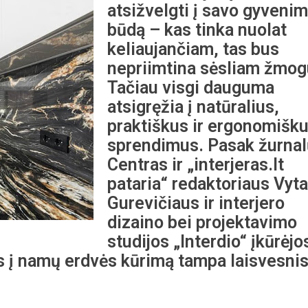
atsižvelgti į savo gyveni
būdą – kas tinka nuolat
keliaujančiam, tas bus
nepriimtina sėsliam žmog
Tačiau visgi dauguma
atsigręžia į natūralius,
praktiškus ir ergonomišk
sprendimus. Pasak žurnal
Centras ir „interjeras.lt
pataria“ redaktoriaus Vyt
Gurevičiaus ir interjero
dizaino bei projektavimo
studijos „Interdio“ įkūrėjo
s į namų erdvės kūrimą tampa laisvesnis