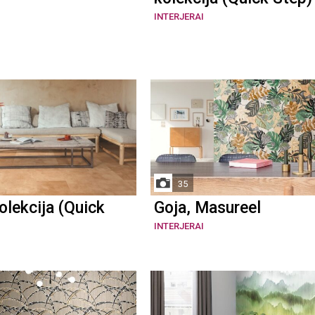
INTERJERAI
35
lekcija (Quick
Goja, Masureel
INTERJERAI