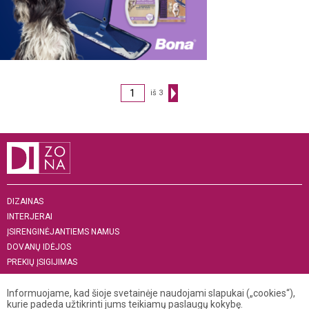
iš 3
DIZAINAS
INTERJERAI
ĮSIRENGINĖJANTIEMS NAMUS
DOVANŲ IDĖJOS
PREKIŲ ĮSIGIJIMAS
APIE MUS
Informuojame, kad šioje svetainėje naudojami slapukai („cookies“),
„MENAS INTERJERUI 2019“
kurie padeda užtikrinti jums teikiamų paslaugų kokybę.