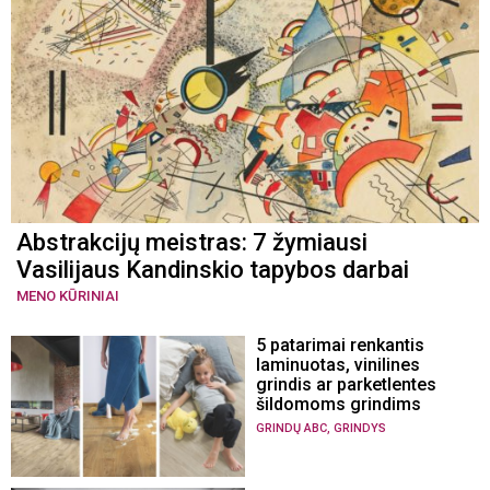
Abstrakcijų meistras: 7 žymiausi
Vasilijaus Kandinskio tapybos darbai
MENO KŪRINIAI
5 patarimai renkantis
laminuotas, vinilines
grindis ar parketlentes
šildomoms grindims
,
GRINDŲ ABC
GRINDYS