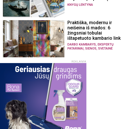
KNYGŲ LENTYNA
Praktiška, modernu ir
neišeina iš mados: 6
žingsniai tobulai
ištapetuoto kambario link
,
DARBO KAMBARYS
EKSPERTŲ
,
,
PATARIMAI
SIENOS
SVETAINĖ
REKLAMA