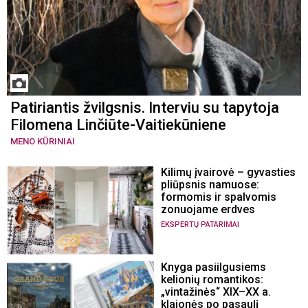
Patiriantis žvilgsnis. Interviu su tapytoja
Filomena Linčiūte-Vaitiekūniene
MENO KŪRINIAI
Kilimų įvairovė – gyvasties
pliūpsnis namuose:
formomis ir spalvomis
zonuojame erdves
EKSPERTŲ PATARIMAI
Knyga pasiilgusiems
kelionių romantikos:
„vintažinės“ XIX–XX a.
klajonės po pasaulį