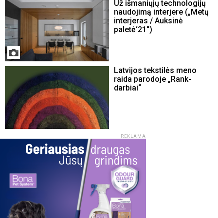
Už išmaniųjų technologijų
naudojimą interjere („Metų
interjeras / Auksinė
paletė‘21“)
Latvijos tekstilės meno
raida parodoje „Rank-
darbiai“
REKLAMA