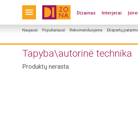
Dizainas
Interjerai
Įsir
Naujausi
Populiariausi
Rekomenduojame
Ekspertų patarim
Tapyba\autorinė technika
Produktų nerasta.