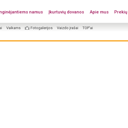
enginėjantiems namus
Įkurtuvių dovanos
Apie mus
Prekių 
ai
Vaikams
Fotogalerijos
Vaizdo įrašai
TOP’ai