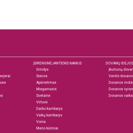
ĮSIRENGINĖJANTIEMS NAMUS
DOVANŲ IDĖJO
Grindys
Įkurtuvių dova
erjerai
Sienos
Verslo dovano
ose
Apšvietimas
Dovanos mote
Miegamasis
Dovanos vyra
os
Svetainė
Dovanos vaik
Virtuvė
Darbo kambarys
Vaikų kambarys
Vonia
Meno kūriniai