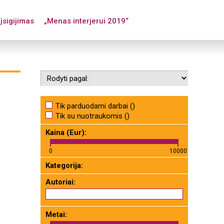
įsigijimas
„Menas interjerui 2019“
Tik parduodami darbai ()
Tik su nuotraukomis ()
Kaina (Eur):
0
10000
Kategorija:
Autoriai:
Metai: