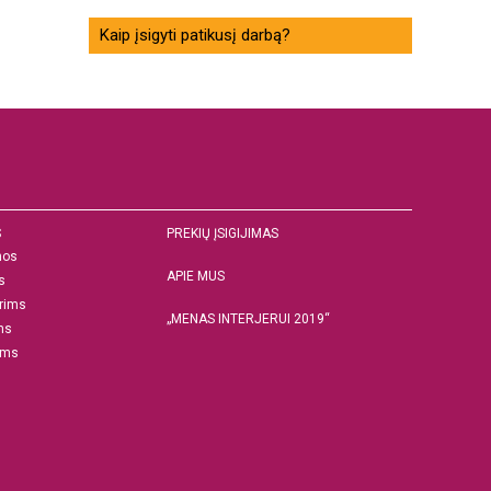
Kaip įsigyti patikusį darbą?
S
PREKIŲ ĮSIGIJIMAS
nos
APIE MUS
s
rims
„MENAS INTERJERUI 2019“
ms
ams