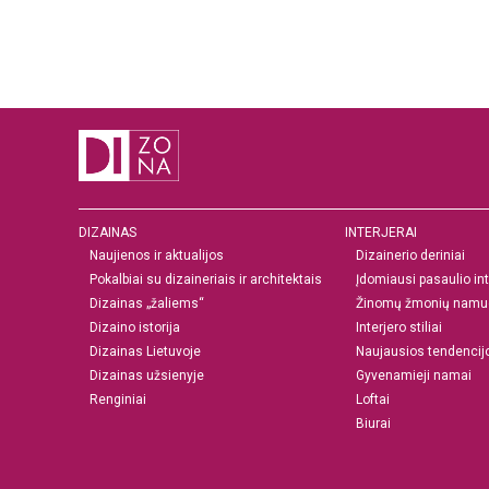
DIZAINAS
INTERJERAI
Naujienos ir aktualijos
Dizainerio deriniai
Pokalbiai su dizaineriais ir architektais
Įdomiausi pasaulio int
Dizainas „žaliems“
Žinomų žmonių namu
Dizaino istorija
Interjero stiliai
Dizainas Lietuvoje
Naujausios tendencij
Dizainas užsienyje
Gyvenamieji namai
Renginiai
Loftai
Biurai