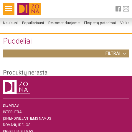
Naujausi
Populiariausi
Rekomenduojame
Ekspertų patarimai
Vaika
Puodeliai
FILTRAI
Produktų nerasta.
DIZAINAS
INTERJERAI
ĮSIRENGINĖJANTIEMS NAMUS
DOVANŲ IDĖJOS
PREKIŲ ĮSIGIJIMAS