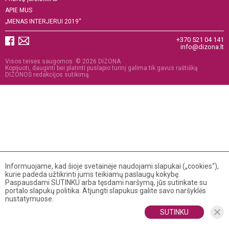
APIE MUS
„MENAS INTERJERUI 2019“
+370 521 04 141
info@dizona.lt
Visos teisės saugomos. © 2026 DIZONA
Kopijuoti, dauginti bei platinti puslapio turinį galima tik gavus raštišką
DIZONOS redakcijos sutikimą.
Informuojame, kad šioje svetainėje naudojami slapukai („cookies“),
kurie padeda užtikrinti jums teikiamų paslaugų kokybę.
Paspausdami SUTINKU arba tęsdami naršymą, jūs sutinkate su
portalo slapukų politika. Atjungti slapukus galite savo naršyklės
nustatymuose.
SUTINKU