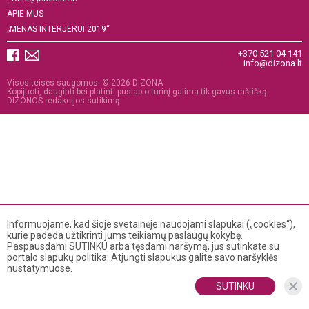
APIE MUS
„MENAS INTERJERUI 2019“
+370 521 04 141
info@dizona.lt
Visos teisės saugomos. © 2026 DIZONA
Kopijuoti, dauginti bei platinti puslapio turinį galima tik gavus raštišką
DIZONOS redakcijos sutikimą.
Informuojame, kad šioje svetainėje naudojami slapukai („cookies“),
kurie padeda užtikrinti jums teikiamų paslaugų kokybę.
Paspausdami SUTINKU arba tęsdami naršymą, jūs sutinkate su
portalo slapukų politika. Atjungti slapukus galite savo naršyklės
nustatymuose.
SUTINKU