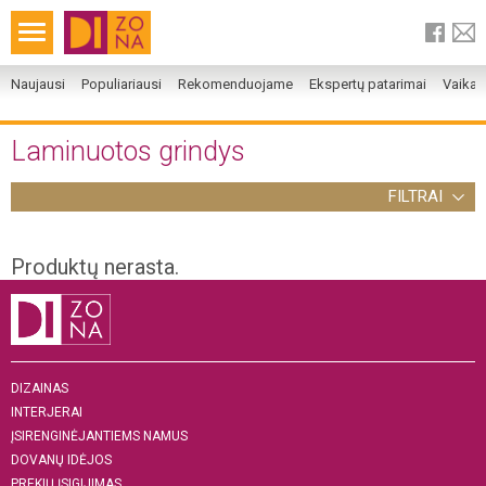
Naujausi
Populiariausi
Rekomenduojame
Ekspertų patarimai
Vaika
Laminuotos grindys
FILTRAI
Produktų nerasta.
DIZAINAS
INTERJERAI
ĮSIRENGINĖJANTIEMS NAMUS
DOVANŲ IDĖJOS
PREKIŲ ĮSIGIJIMAS