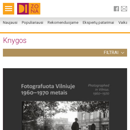
Naujausi
Populiariausi
Rekomenduojame
Ekspertų patarimai
Vaika
Knygos
FILTRAI