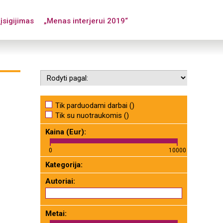
įsigijimas
„Menas interjerui 2019“
Tik parduodami darbai ()
Tik su nuotraukomis ()
Kaina (Eur):
0
10000
Kategorija:
Autoriai:
Metai: