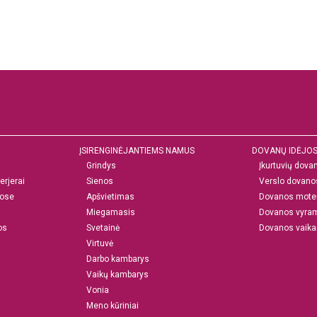
ĮSIRENGINĖJANTIEMS NAMUS
DOVANŲ IDĖJO
Grindys
Įkurtuvių dova
erjerai
Sienos
Verslo dovano
ose
Apšvietimas
Dovanos mote
Miegamasis
Dovanos vyra
os
Svetainė
Dovanos vaik
Virtuvė
Darbo kambarys
Vaikų kambarys
Vonia
Meno kūriniai