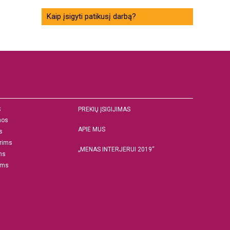
Kaip įsigyti patikusį darbą?
S
PREKIŲ ĮSIGIJIMAS
nos
APIE MUS
s
rims
„MENAS INTERJERUI 2019“
ms
ams