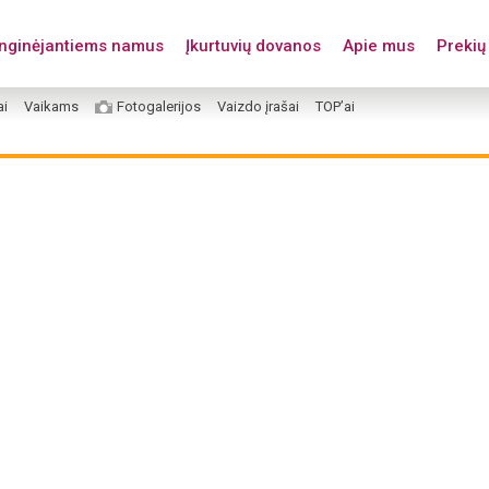
enginėjantiems namus
Įkurtuvių dovanos
Apie mus
Prekių 
ai
Vaikams
Fotogalerijos
Vaizdo įrašai
TOP’ai