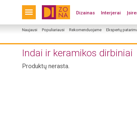
Dizainas
Interjerai
Įsir
Naujausi
Populiariausi
Rekomenduojame
Ekspertų patarim
Indai ir keramikos dirbiniai
Produktų nerasta.