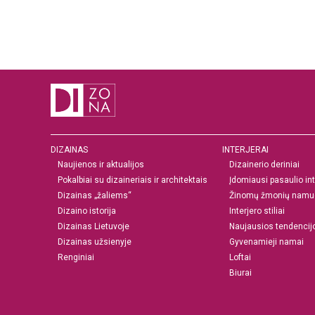
DIZAINAS
INTERJERAI
Naujienos ir aktualijos
Dizainerio deriniai
Pokalbiai su dizaineriais ir architektais
Įdomiausi pasaulio int
Dizainas „žaliems“
Žinomų žmonių namu
Dizaino istorija
Interjero stiliai
Dizainas Lietuvoje
Naujausios tendencij
Dizainas užsienyje
Gyvenamieji namai
Renginiai
Loftai
Biurai