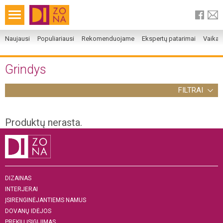
Naujausi
Populiariausi
Rekomenduojame
Ekspertų patarimai
Vaika
Grindys
FILTRAI
Produktų nerasta.
DIZAINAS
INTERJERAI
ĮSIRENGINĖJANTIEMS NAMUS
DOVANŲ IDĖJOS
PREKIŲ ĮSIGIJIMAS