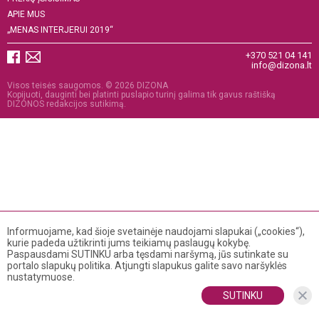
APIE MUS
„MENAS INTERJERUI 2019“
+370 521 04 141
info@dizona.lt
Visos teisės saugomos. © 2026 DIZONA
Kopijuoti, dauginti bei platinti puslapio turinį galima tik gavus raštišką
DIZONOS redakcijos sutikimą.
Informuojame, kad šioje svetainėje naudojami slapukai („cookies“),
kurie padeda užtikrinti jums teikiamų paslaugų kokybę.
Paspausdami SUTINKU arba tęsdami naršymą, jūs sutinkate su
portalo slapukų politika. Atjungti slapukus galite savo naršyklės
nustatymuose.
SUTINKU