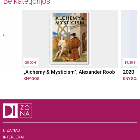
Be kategorijos
smulkiosios grožinės literatūros kūriniai
(poezija, pjesės, esė), reprodukuojami
tapybos, skulptūros, grafikos darbai,
fotografijos ir kita, spausdinami pokalbiai su
Lietuvos ir užsienio menininkais.
20,00 €
14,30 €
„Alchemy & Mysticism“, Alexander Roob
2020
KNYGOS
KNYGOS
DIZAINAS
INTERJERAI