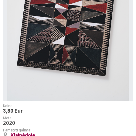
Kaina:
3,80 Eur
Metai:
2020
Pamatyti galima:
Klaipėdoje