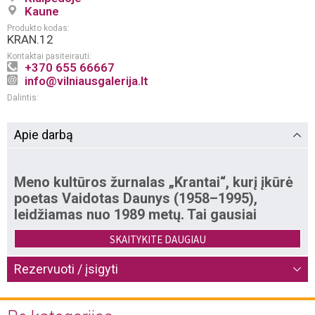
Kaune
Produkto kodas:
KRAN.12
Kontaktai pasiteirauti:
+370 655 66667
info@vilniausgalerija.lt
Dalintis:
Apie darbą
Meno kultūros žurnalas „Krantai“, kurį įkūrė
poetas Vaidotas Daunys (1958–1995),
leidžiamas nuo 1989 metų. Tai gausiai
iliustruotas spalvotas žurnalas, skirtas
SKAITYKITE DAUGIAU
tradicinei ir šiuolaikinei Lietuvos kultūrai bei
jos sąveikoms su pasaulio menu. Žurnale
Rezervuoti / įsigyti
publikuojami originalūs ir verstiniai
straipsniai apie Lietuvos ir užsienio dailę,
teatrą, muziką, fotografiją, kiną, šokį,