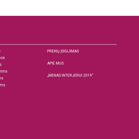
S
PREKIŲ ĮSIGIJIMAS
nos
APIE MUS
s
rims
„MENAS INTERJERUI 2019“
ms
ams