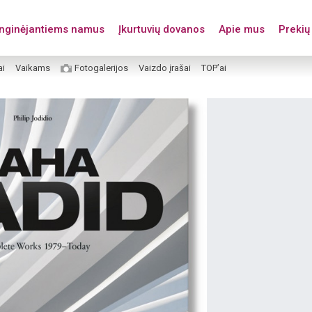
enginėjantiems namus
Įkurtuvių dovanos
Apie mus
Prekių 
ai
Vaikams
Fotogalerijos
Vaizdo įrašai
TOP’ai