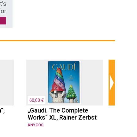
t’s
For
lly
ter
que
 Al
 By
est
She
the
now
60,00 €
80,00 €
“,
„Gaudi. The Complete
„Sebas
Works“ XL, Rainer Zerbst
Genesi
Salgad
KNYGOS
KNYGOS