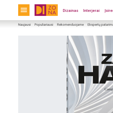
Dizainas
Interjerai
Įsir
Naujausi
Populiariausi
Rekomenduojame
Ekspertų patarim