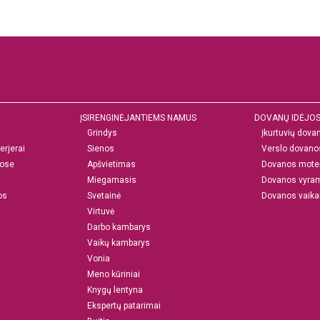
ĮSIRENGINĖJANTIEMS NAMUS
DOVANŲ IDĖJO
Grindys
Įkurtuvių dova
erjerai
Sienos
Verslo dovano
ose
Apšvietimas
Dovanos mote
Miegamasis
Dovanos vyra
os
Svetainė
Dovanos vaik
Virtuvė
Darbo kambarys
Vaikų kambarys
Vonia
Meno kūriniai
Knygų lentyna
Ekspertų patarimai