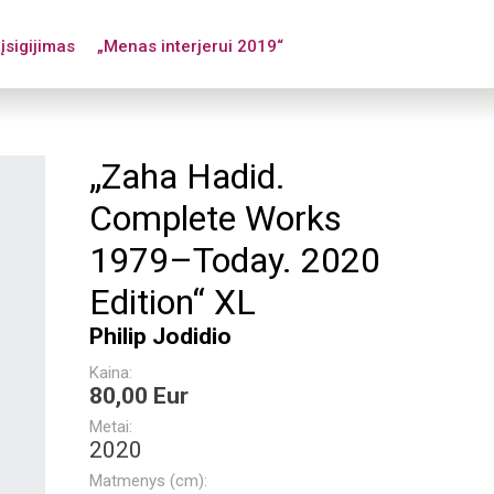
įsigijimas
„Menas interjerui 2019“
„Zaha Hadid.
Complete Works
1979–Today. 2020
Edition“ XL
Philip Jodidio
Kaina:
80,00 Eur
Metai:
2020
Matmenys (cm):