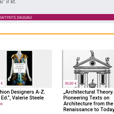
“ ir kt.
oje „Vytautas Valius. Gyvenimas mene“ Nijo
KAITYKITE DAUGIAU
ūrybą. Pateikiami išsamūs jo gyvenimo ir kūry
lintų knygų sąrašai, bibliografija, paties V. Vali
ininko šeimos archyvo.
 €
30,00 €
hion Designers A-Z.
„Architectural Theory.
 Ed.“, Valerie Steele
Pioneering Texts on
Architecture from the
OS
Renaissance to Toda