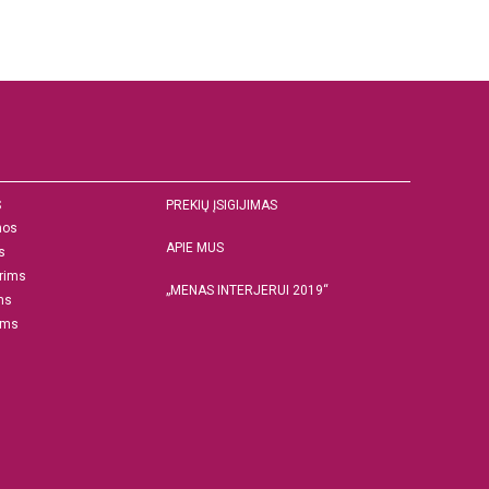
S
PREKIŲ ĮSIGIJIMAS
nos
APIE MUS
s
rims
„MENAS INTERJERUI 2019“
ms
ams