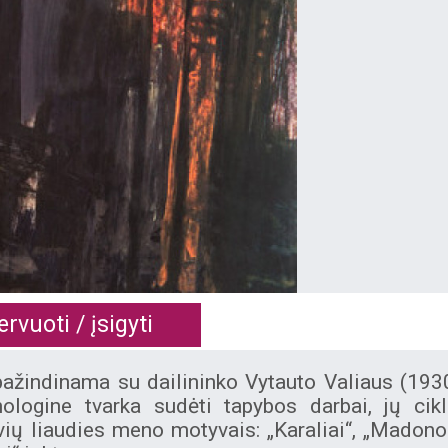
rvuoti / įsigyti
supažindinama su dailininko Vytauto Valiaus (19
ologine tvarka sudėti tapybos darbai, jų cikl
uvių liaudies meno motyvais: „Karaliai“, „Madono