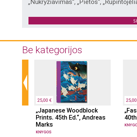
„Nukryžiavimas“, „Pietos“, „Rūpintojėliai
Spaudai rengiamoje trečioje knyg
S
Tumėnienė aptaria visą dailininko k
darbų, parodų, iliustruotų ir apipavida
parašyti straisniai, nuotraukos iš dail
Be kategorijos
25,00 €
25,00
„Japanese Woodblock
„Fas
ook of
Prints. 45th Ed.“, Andreas
40th
er
Marks
KNYG
KNYGOS