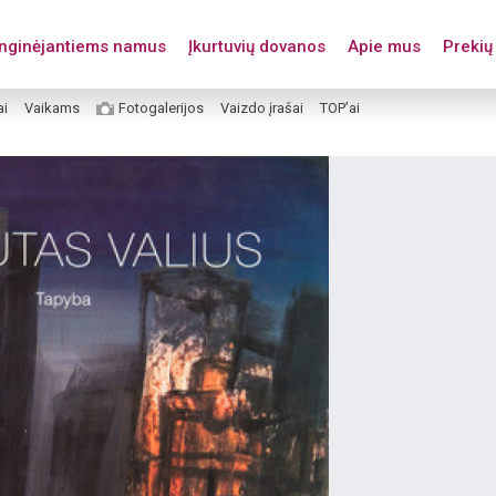
enginėjantiems namus
Įkurtuvių dovanos
Apie mus
Prekių 
ai
Vaikams
Fotogalerijos
Vaizdo įrašai
TOP’ai