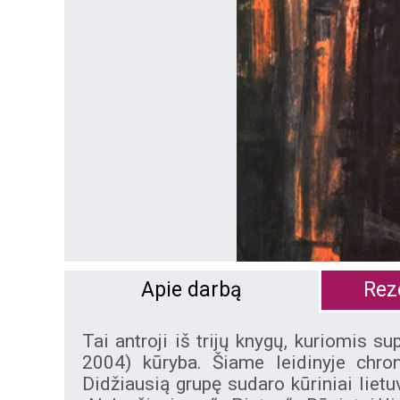
Apie darbą
Reze
Tai antroji iš trijų knygų, kuriomis 
2004) kūryba. Šiame leidinyje chron
Didžiausią grupę sudaro kūriniai liet