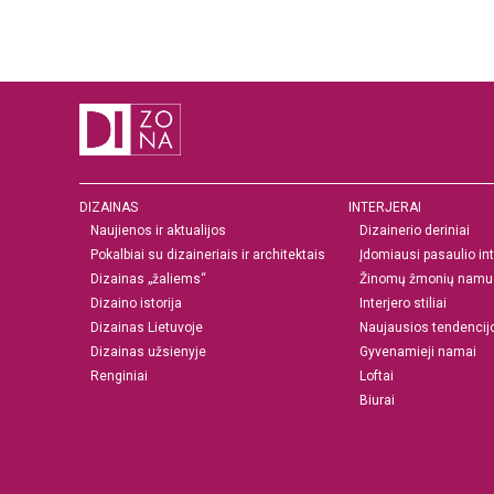
DIZAINAS
INTERJERAI
Naujienos ir aktualijos
Dizainerio deriniai
Pokalbiai su dizaineriais ir architektais
Įdomiausi pasaulio int
Dizainas „žaliems“
Žinomų žmonių namu
Dizaino istorija
Interjero stiliai
Dizainas Lietuvoje
Naujausios tendencij
Dizainas užsienyje
Gyvenamieji namai
Renginiai
Loftai
Biurai