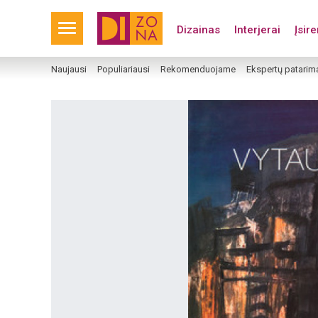
Dizainas
Interjerai
Įsir
Naujausi
Populiariausi
Rekomenduojame
Ekspertų patarim