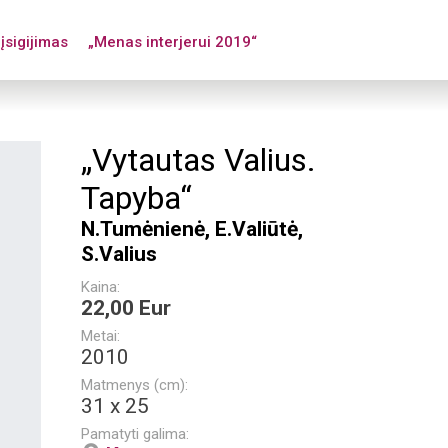
įsigijimas
„Menas interjerui 2019“
„Vytautas Valius.
Tapyba“
N.Tumėnienė, E.Valiūtė,
S.Valius
Kaina:
22,00 Eur
Metai:
2010
Matmenys (cm):
31 x 25
Pamatyti galima: