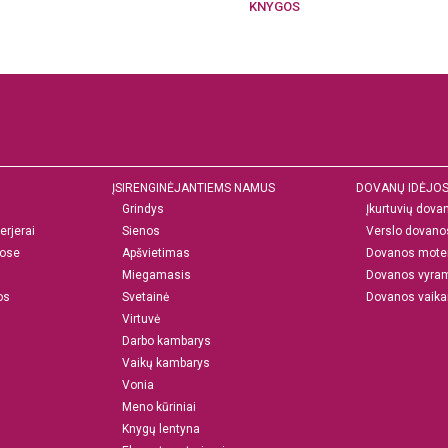
KNYGOS
ĮSIRENGINĖJANTIEMS NAMUS
DOVANŲ IDĖJO
Grindys
Įkurtuvių dova
erjerai
Sienos
Verslo dovano
ose
Apšvietimas
Dovanos mote
Miegamasis
Dovanos vyra
os
Svetainė
Dovanos vaik
Virtuvė
Darbo kambarys
Vaikų kambarys
Vonia
Meno kūriniai
Knygų lentyna