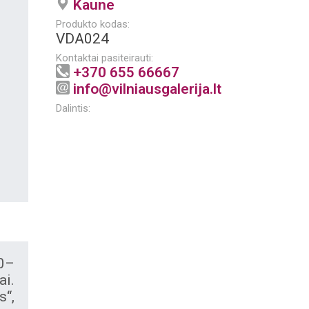
Kaune
Produkto kodas:
VDA024
Kontaktai pasiteirauti:
+370 655 66667
info@vilniausgalerija.lt
Dalintis:
30–
ai.
s“,