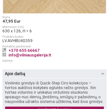
Kaina:
47,95 Eur
Matmenys (cm):
630 x 126, H = 6
Produkto kodas:
LV.AVHBU40359
Kontaktai pasiteirauti:
+370 655 66667
info@vilniausgalerija.lt
Dalintis:
Apie darbą
Vinilinės grindys iš Quick-Step Ciro kolekcijos –
tvirtos aukštos kokybės eglutės rašto grindys. Itin
tvirtas vidurinis ir unikalus viršutinis sluoksnis
apsaugo nuo dėmių, įbrėžimų, smūgių ir pažeidimų, o
naujoviška užrakto sistema užtikrina, kad šios grindys
– visiškai atsparios vandeniui. Quick-Step Ciro Click