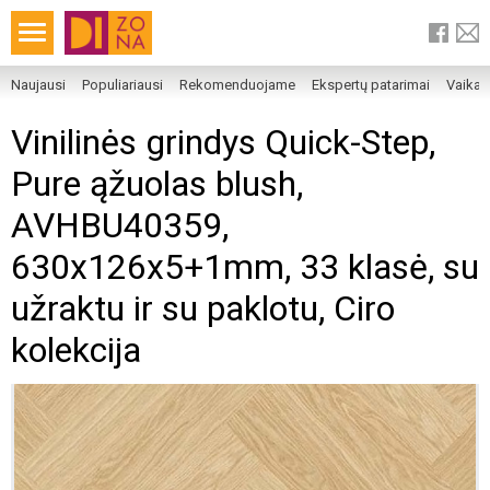
Naujausi
Populiariausi
Rekomenduojame
Ekspertų patarimai
Vaika
Vinilinės grindys Quick-Step,
Pure ąžuolas blush,
AVHBU40359,
630x126x5+1mm, 33 klasė, su
užraktu ir su paklotu, Ciro
kolekcija