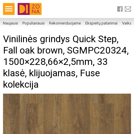
Naujausi
Populiariausi
Rekomenduojame
Ekspertų patarimai
Vaika
Vinilinės grindys Quick Step,
Fall oak brown, SGMPC20324,
1500×228,66×2,5mm, 33
klasė, klijuojamas, Fuse
kolekcija