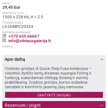
Kaina:
29,45 Eur
Matmenys (cm):
1500 x 228.66, H = 2.5
Produkto kodas:
LV.SGMPC20324
Kontaktai pasiteirauti:
+370 655 66667
info@vilniausgalerija.lt
Dalintis:
Apie darbą
Vinilinės grindys iš Quick-Step Fuse kolekcijos –
vidutinio dydžio lentų dizainas sujungia formą ir
funkciją, sukurdamas stilingą dizainą ir esminį
praktiškumą. Gražios grindys, kurios sužadina
ramybės ir komforto jausmą jūsų namuose.
SKAITYKITE DAUGIAU
Pagrindinės savybės:
Rezervuoti / įsigyti