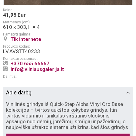
Kaina:
41,95 Eur
Matmenys (cm):
610 x 303, H = 4
Pamatyti galima:
Tik internete
Produkto kodas:
LV.AVSTT40233
Kontaktai pasiteirauti:
+370 655 66667
info@vilniausgalerija.lt
Dalintis:
Apie darbą
Vinilinės grindys iš Quick-Step Alpha Vinyl Oro Base
kolekcijos – tvirtos aukštos kokybės grindys. Itin
tvirtas vidurinis ir unikalus viršutinis sluoksnis
apsaugo nuo dėmių, įbrėžimų, smūgių ir pažeidimų, o
naujoviška užrakto sistema užtikrina, kad šios grindys
– visiškai atsparios vandeniui.
Quick-Step Oro Base