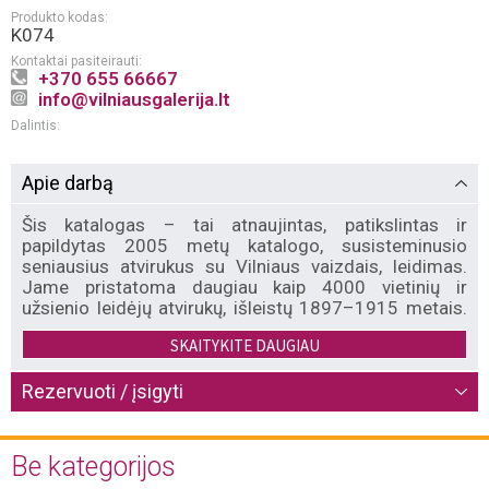
Produkto kodas:
K074
Kontaktai pasiteirauti:
+370 655 66667
info@vilniausgalerija.lt
Dalintis:
Apie darbą
Šis katalogas – tai atnaujintas, patikslintas ir
papildytas 2005 metų katalogo, susisteminusio
seniausius atvirukus su Vilniaus vaizdais, leidimas.
Jame pristatoma daugiau kaip 4000 vietinių ir
užsienio leidėjų atvirukų, išleistų 1897–1915 metais.
Jie pateikiami chronologine seka pagal leidėjus, kurių
SKAITYKITE DAUGIAU
kataloge galima suskaičiuoti per 122.
Rezervuoti / įsigyti
Atvirukams leisti panaudota apie 1200 skirtingų
Vilniaus vaizdų fotografijų. Jų autoriai?– žinomi
fotomeistrai: Józefas Czechowiczius, Albertas
Be kategorijos
Swieykowskis, Stanisławas Filibertas Fleury, broliai
Leonas ir Mironas Butkovskiai, Tyburcijus Chodźko,