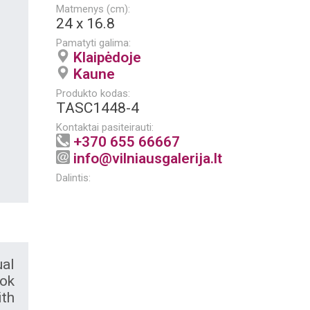
Matmenys (cm):
24 x 16.8
Pamatyti galima:
Klaipėdoje
Kaune
Produkto kodas:
TASC1448-4
Kontaktai pasiteirauti:
+370 655 66667
info@vilniausgalerija.lt
Dalintis:
al
ook
th