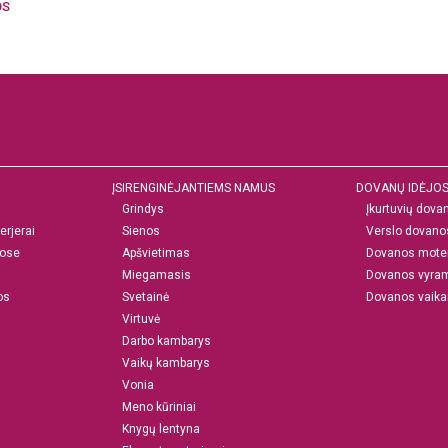
OS
ĮSIRENGINĖJANTIEMS NAMUS
DOVANŲ IDĖJO
Grindys
Įkurtuvių dova
erjerai
Sienos
Verslo dovano
ose
Apšvietimas
Dovanos mote
Miegamasis
Dovanos vyra
os
Svetainė
Dovanos vaik
Virtuvė
Darbo kambarys
Vaikų kambarys
Vonia
Meno kūriniai
Knygų lentyna