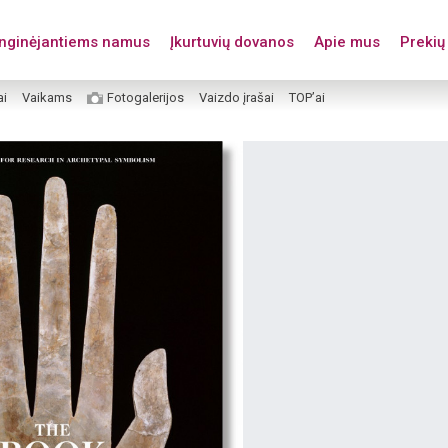
enginėjantiems namus
Įkurtuvių dovanos
Apie mus
Prekių 
ai
Vaikams
Fotogalerijos
Vaizdo įrašai
TOP’ai