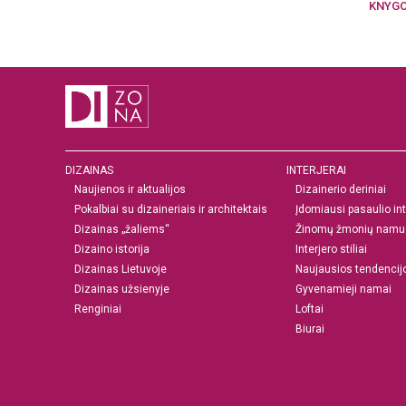
KNYG
DIZAINAS
INTERJERAI
Naujienos ir aktualijos
Dizainerio deriniai
Pokalbiai su dizaineriais ir architektais
Įdomiausi pasaulio int
Dizainas „žaliems“
Žinomų žmonių namu
Dizaino istorija
Interjero stiliai
Dizainas Lietuvoje
Naujausios tendencij
Dizainas užsienyje
Gyvenamieji namai
Renginiai
Loftai
Biurai