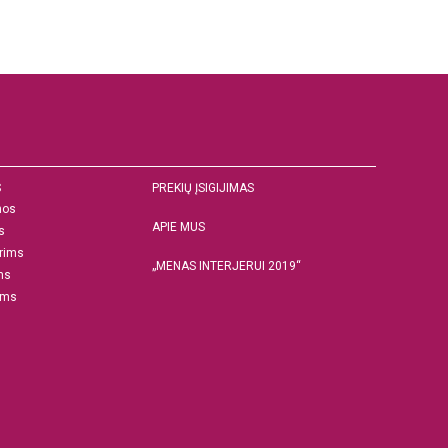
S
PREKIŲ ĮSIGIJIMAS
nos
APIE MUS
s
rims
„MENAS INTERJERUI 2019“
ms
ams