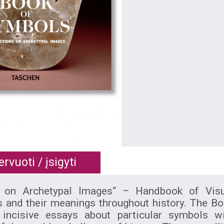
rvuoti / įsigyti
s on Archetypal Images“ – Handbook of Visu
s and their meanings throughout history. The B
incisive essays about particular symbols wi