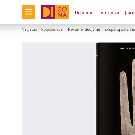
Dizainas
Interjerai
Įsir
Naujausi
Populiariausi
Rekomenduojame
Ekspertų patarim