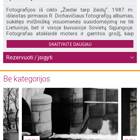
Fotografijos iš ciklo „Žiedai tarp žiedų“. 1987 m.
išleistas pirmasis R. Dichavičiaus fotografijų albumas,
sukėlęs milžinišką visuomenės susidomėjimą ne tik
Lietuvoje, bet ir visoje buvusioje Sovietų Sąjungoje.
Fotografas atskleidė moters ir gamtos grožį, kaip
neatskiriamus ir vienas kitą papildančius objektus.
SKAITYKITE DAUGIAU
Aktų fotografijos leido naujai pažvelgti į jaunystės,
laikinumo, grožio temas, sugriovė tuometinėje
visuomenėje vyravusį požiūrį, kad nuogas moters
Rezervuoti / įsigyti
kūnas yra kažkas nepriimtino ar net gėdingo.
Be kategorijos