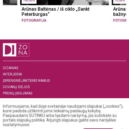
140,00 €
70,00 €
Arūnas Baltėnas / iš ciklo „Sankt
Arūnas 
Peterburgas“
bažnyči
FOTOGRAFIJA
FOTOGRA
DIZAINAS
INTERJERAI
ĮSIRENGINĖJANTIEMS NAMUS
DOVANŲ IDĖJOS
PREKIŲ ĮSIGIJIMAS
APIE MUS
Informuojame, kad šioje svetainėje naudojami slapukai („cookies“),
„MENAS INTERJERUI 2019“
kurie padeda užtikrinti jums teikiamų paslaugų kokybę.
Paspausdami SUTINKU arba tęsdami naršymą, jūs sutinkate su
+370 521 04 141
portalo slapukų politika. Atjungti slapukus galite savo naršyklės
info@dizona.lt
nustatymuose.
Visos teisės saugomos. © 2026 DIZONA