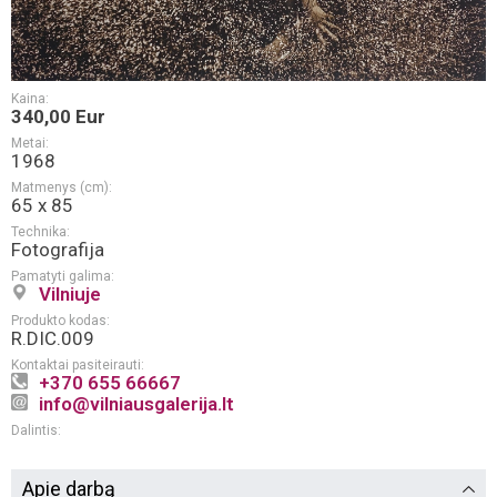
Kaina:
340,00 Eur
Metai:
1968
Matmenys (cm):
65 x 85
Technika:
Fotografija
Pamatyti galima:
Vilniuje
Produkto kodas:
R.DIC.009
Kontaktai pasiteirauti:
+370 655 66667
info@vilniausgalerija.lt
Dalintis:
Apie darbą