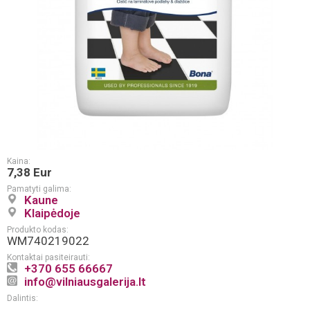
Kaina:
7,38 Eur
Pamatyti galima:
Kaune
Klaipėdoje
Produkto kodas:
WM740219022
Kontaktai pasiteirauti:
+370 655 66667
info@vilniausgalerija.lt
Dalintis: