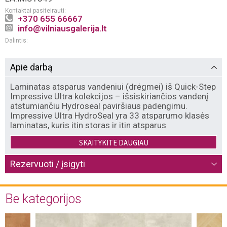
Kontaktai pasiteirauti:
+370 655 66667
info@vilniausgalerija.lt
Dalintis:
Apie darbą
Laminatas atsparus vandeniui (drėgmei) iš Quick-Step
Impressive Ultra kolekcijos – išsiskiriančios vandenį
atstumiančiu Hydroseal paviršiaus padengimu.
Impressive Ultra HydroSeal yra 33 atsparumo klasės
laminatas, kuris itin storas ir itin atsparus
susidėvėjimui.
SKAITYKITE DAUGIAU
Pagrindinės savybės:
Rezervuoti / įsigyti
– Pagamintos Belgijoje.
– Turi ypač patvarią UNICLIC užrakto sistemą.
Be kategorijos
– Grindų dangai ir užrakto sistemai suteikiama visos
grindų tarnavimo trukmės garantija , naudojant grindis
gyvenamosiose patalpose.