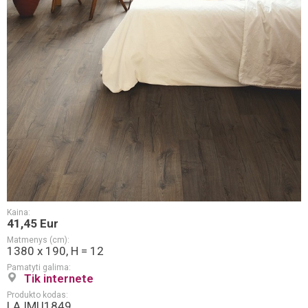
Kaina:
41,45 Eur
Matmenys (cm):
1380 x 190, H = 12
Pamatyti galima:
Tik internete
Produkto kodas:
LA.IMU1849