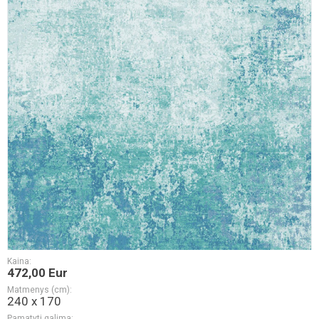
Kaina:
472,00 Eur
Matmenys (cm):
240 x 170
Pamatyti galima: