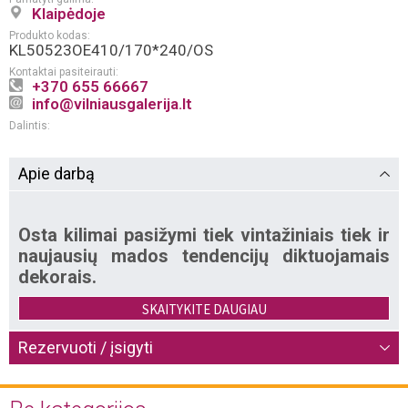
Klaipėdoje
Produkto kodas:
KL50523OE410/170*240/OS
Kontaktai pasiteirauti:
+370 655 66667
info@vilniausgalerija.lt
Dalintis:
Apie darbą
Osta kilimai pasižymi tiek vintažiniais tiek ir
naujausių mados tendencijų diktuojamais
dekorais.
SKAITYKITE DAUGIAU
Kolekcijose vyrauja švelnūs, grakštūs žemės spalvų
tonai, nuplauto, išblukusio paviršiaus efektą
Rezervuoti / įsigyti
suteikiantys dekorai. Osta kilimai – autentiški, belgų
gamintojo, garsėjančio natūralios vilnos ir dirbtinio
pluošto gamyba kilimai. Osta kilimai visame pasaulyje
yra žinomi dėl jau daugiau kaip per 80 metų sukauptos