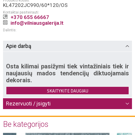
Produkto kodas:
KL47202JC990/60*120/OS
Kontaktai pasiteirauti:
+370 655 66667
info@vilniausgalerija.lt
Dalintis:
Apie darbą
Osta kilimai pasižymi tiek vintažiniais tiek ir
naujausių mados tendencijų diktuojamais
dekorais.
SKAITYKITE DAUGIAU
Kolekcijose vyrauja švelnūs, grakštūs žemės spalvų
tonai, nuplauto, išblukusio paviršiaus efektą
Rezervuoti / įsigyti
suteikiantys dekorai. Osta kilimai – autentiški, belgų
gamintojo, garsėjančio natūralios vilnos ir dirbtinio
pluošto gamyba kilimai. Osta kilimai visame pasaulyje
Be kategorijos
yra žinomi dėl jau daugiau kaip per 80 metų sukauptos
patirties audimo industrijoje. Gamintojo asortimente
rasite, tiek klasikinio, tiek šiuolaikiško stiliaus įvairių