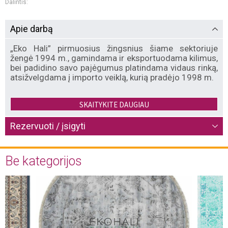
Dalintis:
Apie darbą
„Eko Hali” pirmuosius žingsnius šiame sektoriuje
žengė 1994 m., gamindama ir eksportuodama kilimus,
bei padidino savo pajėgumus platindama vidaus rinką,
atsižvelgdama į importo veiklą, kurią pradėjo 1998 m.
„Eko Hali” siūlo aukštos kokybės ir greitos gamybos
SKAITYKITE DAUGIAU
mašinomis, staklėmis bei rankomis išaustų kilimų,
kilimėlių vaikams ir kūdikiams, skiautinių bei ilgo
Rezervuoti / įsigyti
plauko kilimų kolekcijas. „Eko Hali” yra stabilus
gamintojas dėl savo didelių gamybos ir atsargų
pajėgumų, korporatyvinių paslaugų ir pasitikėjimo
Be kategorijos
santykių su klientais, tuo pačiu sutelkdama dėmesį į
tai, kad gamyba būtų ekologiška.