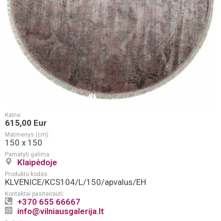
Kaina:
615,00 Eur
Matmenys (cm):
150 x 150
Pamatyti galima:
Klaipėdoje
Produkto kodas:
KLVENICE/KCS104/L/150/apvalus/EH
Kontaktai pasiteirauti:
+370 655 66667
info@vilniausgalerija.lt