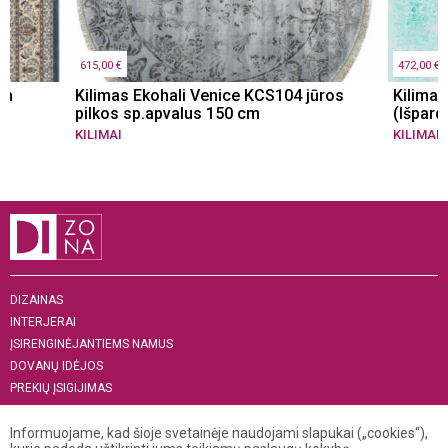
615,00 €
472,00 €
cm
Kilimas Ekohali Venice KCS104 jūros
Kilimas
pilkos sp.apvalus 150 cm
(Išpard
KILIMAI
KILIMAI
DIZAINAS
INTERJERAI
ĮSIRENGINĖJANTIEMS NAMUS
DOVANŲ IDĖJOS
PREKIŲ ĮSIGIJIMAS
APIE MUS
Informuojame, kad šioje svetainėje naudojami slapukai („cookies“),
„MENAS INTERJERUI 2019“