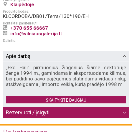
Klaipėdoje
Produkto kodas:
KLCORDOBA/DB01/Terra/130*190/EH
Kontaktai pasiteirauti:
+370 655 66667
info@vilniausgalerija.lt
Dalintis:
Apie darbą
„Eko Hali” pirmuosius žingsnius šiame sektoriuje
žengė 1994 m., gamindama ir eksportuodama kilimus,
bei padidino savo pajėgumus platindama vidaus rinką,
atsižvelgdama į importo veiklą, kurią pradėjo 1998 m.
„Eko Hali” siūlo aukštos kokybės ir greitos gamybos
SKAITYKITE DAUGIAU
mašinomis, staklėmis bei rankomis išaustų kilimų,
kilimėlių vaikams ir kūdikiams, skiautinių bei ilgo
Rezervuoti / įsigyti
plauko kilimų kolekcijas. „Eko Hali” yra stabilus
gamintojas dėl savo didelių gamybos ir atsargų
pajėgumų, korporatyvinių paslaugų ir pasitikėjimo