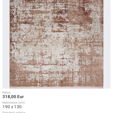
Kaina:
318,00 Eur
Matmenys (cm):
190 x 130
Pamatyti galima: