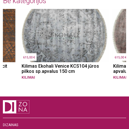
Be kategorijos
santykių su klientais, tuo pačiu sutelkdama dėmesį į
tai, kad gamyba būtų ekologiška.
615,00 €
615,00 €
acit
Kilimas Ekohali Venice KCS104 jūros
Kilimas
pilkos sp.apvalus 150 cm
apvalu
KILIMAI
KILIMAI
DIZAINAS