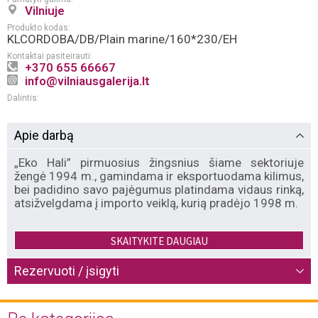
Vilniuje
Produkto kodas:
KLCORDOBA/DB/Plain marine/160*230/EH
Kontaktai pasiteirauti:
+370 655 66667
info@vilniausgalerija.lt
Dalintis:
Apie darbą
„Eko Hali” pirmuosius žingsnius šiame sektoriuje
žengė 1994 m., gamindama ir eksportuodama kilimus,
bei padidino savo pajėgumus platindama vidaus rinką,
atsižvelgdama į importo veiklą, kurią pradėjo 1998 m.
„Eko Hali” siūlo aukštos kokybės ir greitos gamybos
SKAITYKITE DAUGIAU
mašinomis, staklėmis bei rankomis išaustų kilimų,
kilimėlių vaikams ir kūdikiams, skiautinių bei ilgo
Rezervuoti / įsigyti
plauko kilimų kolekcijas. „Eko Hali” yra stabilus
gamintojas dėl savo didelių gamybos ir atsargų
pajėgumų, korporatyvinių paslaugų ir pasitikėjimo