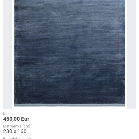
Kaina:
450,00 Eur
Matmenys (cm):
230 x 160
Pamatyti galima: