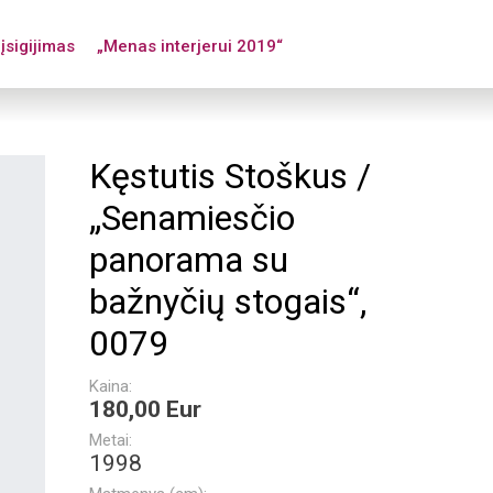
įsigijimas
„Menas interjerui 2019“
Kęstutis Stoškus /
„Senamiesčio
panorama su
bažnyčių stogais“,
0079
Kaina:
180,00 Eur
Metai:
1998