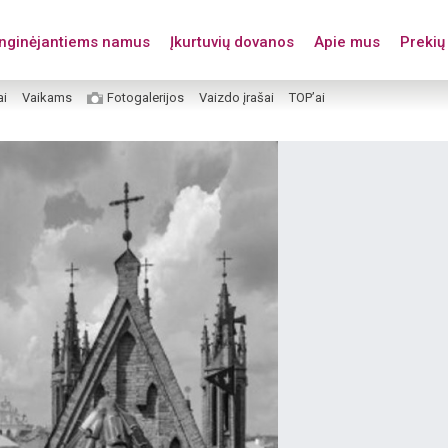
enginėjantiems namus
Įkurtuvių dovanos
Apie mus
Prekių 
ai
Vaikams
Fotogalerijos
Vaizdo įrašai
TOP’ai