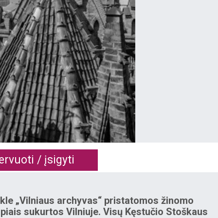
rvuoti / įsigyti
cikle „Vilniaus archyvas“ pristatomos žinomo
rpiais sukurtos Vilniuje. Visų Kęstučio Stoškaus