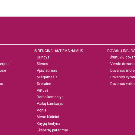
amybos, rašykite el.paštu: info@2di.lt.
ĮSIRENGINĖJANTIEMS NAMUS
DOVANŲ IDĖJO
Grindys
Įkurtuvių dova
erjerai
Sienos
Verslo dovano
ose
Apšvietimas
Dovanos mote
Miegamasis
Dovanos vyra
os
Svetainė
Dovanos vaik
Virtuvė
Darbo kambarys
Vaikų kambarys
Vonia
Meno kūriniai
Knygų lentyna
Ekspertų patarimai