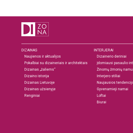
didesnio ar spec. formato fotografijų g
DIZAINAS
INTERJERAI
Naujienos ir aktualijos
Dizainerio deriniai
Pokalbiai su dizaineriais ir architektais
Įdomiausi pasaulio int
Dizainas „žaliems“
Žinomų žmonių namu
Dizaino istorija
Interjero stiliai
Dizainas Lietuvoje
Naujausios tendencij
Dizainas užsienyje
Gyvenamieji namai
Renginiai
Loftai
Biurai