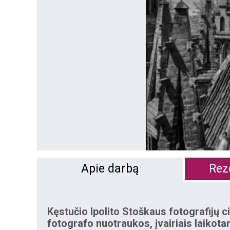
Apie darbą
Reze
Kęstučio Ipolito Stoškaus fotografijų 
fotografo nuotraukos, įvairiais laikota