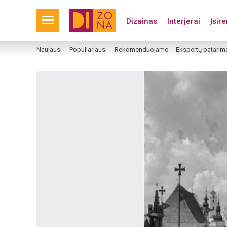
Dizainas
Interjerai
Įsir
Naujausi
Populiariausi
Rekomenduojame
Ekspertų patarim