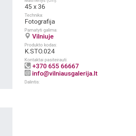
Matmenys (cm):
45 x 36
Technika:
Fotografija
Pamatyti galima:
Vilniuje
Produkto kodas:
K.STO.024
Kontaktai pasiteirauti:
+370 655 66667
info@vilniausgalerija.lt
Dalintis: