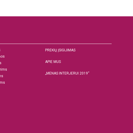
S
PREKIŲ ĮSIGIJIMAS
nos
APIE MUS
s
rims
„MENAS INTERJERUI 2019“
ms
ams