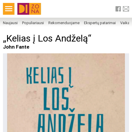
Naujausi
Populiariausi
Rekomenduojame
Ekspertų patarimai
Vaika
„Kelias į Los Andželą“
John Fante