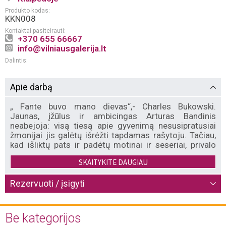
Produkto kodas:
KKN008
Kontaktai pasiteirauti:
+370 655 66667
info@vilniausgalerija.lt
Dalintis:
Apie darbą
„ Fante buvo mano dievas“,- Charles Bukowski.
Jaunas, įžūlus ir ambicingas Arturas Bandinis
neabejoja: visą tiesą apie gyvenimą nesusipratusiai
žmonijai jis galėtų išrėžti tapdamas rašytoju. Tačiau,
kad išliktų pats ir padėtų motinai ir seseriai, privalo
sunkiai dirbti. Nesvarbu, ar būtų pardavėjas, ar žuvų
SKAITYKITE DAUGIAU
fabriko darbininkas, ar indų plovėjas, – Arturas niekur
neužsilaiko, visi darbai atrodo beprasmiai. Jis
beprotiškai trokšta meilės ir sekso, bet moterys jo
Rezervuoti / įsigyti
nepastebi. Pikta tikrovė abejinga visiems Bandinio
norams. Italų kilmės JAV autoriui Johnui Fante’ei
(1909–1983) būdinga išskirtinė rašymo maniera –
Be kategorijos
amerikietiškasis tikroviškumas. Ch. Bukowski jį laiko