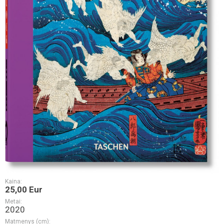
Kaina:
25,00 Eur
Metai:
2020
Matmenys (cm):