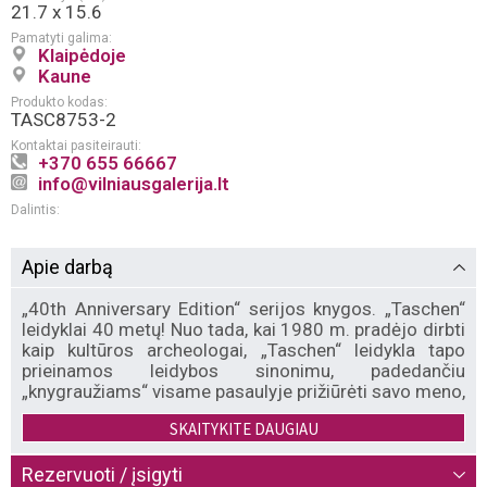
21.7 x 15.6
Pamatyti galima:
Klaipėdoje
Kaune
Produkto kodas:
TASC8753-2
Kontaktai pasiteirauti:
+370 655 66667
info@vilniausgalerija.lt
Dalintis:
Apie darbą
„40th Anniversary Edition“ serijos knygos. „Taschen“
leidyklai 40 metų! Nuo tada, kai 1980 m. pradėjo dirbti
kaip kultūros archeologai, „Taschen“ leidykla tapo
prieinamos leidybos sinonimu, padedančiu
„knygraužiams“ visame pasaulyje prižiūrėti savo meno,
antropologijos ir afrodizijos biblioteką už
SKAITYKITE DAUGIAU
neprilygstamą kainą. Šiandien, likdami ištikimi savo
įmonės kredo, „Taschen“ leidykla švenčia neįtikėtinų
knygų 40-metį. „40th Anniversary Edition“ pristato
Rezervuoti / įsigyti