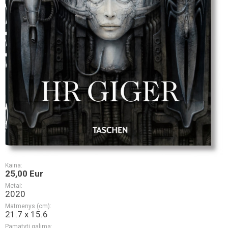
Kaina:
25,00 Eur
Metai:
2020
Matmenys (cm):
21.7 x 15.6
Pamatyti galima: