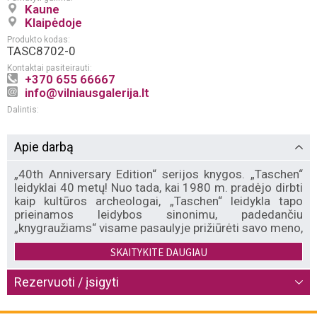
Kaune
Klaipėdoje
Produkto kodas:
TASC8702-0
Kontaktai pasiteirauti:
+370 655 66667
info@vilniausgalerija.lt
Dalintis:
Apie darbą
„40th Anniversary Edition“ serijos knygos. „Taschen“
leidyklai 40 metų! Nuo tada, kai 1980 m. pradėjo dirbti
kaip kultūros archeologai, „Taschen“ leidykla tapo
prieinamos leidybos sinonimu, padedančiu
„knygraužiams“ visame pasaulyje prižiūrėti savo meno,
antropologijos ir afrodizijos biblioteką už
SKAITYKITE DAUGIAU
neprilygstamą kainą. Šiandien, likdami ištikimi savo
įmonės kredo, „Taschen“ leidykla švenčia neįtikėtinų
knygų 40-metį. „40th Anniversary Edition“ pristato
Rezervuoti / įsigyti
naujus kai kurių „Taschen“ bestselerių leidimus, kurie
dabar kompaktiškesni, draugiškesni ir vis dar