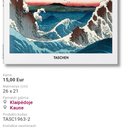
Kaina:
15,00 Eur
Matmenys (cm):
26 x 21
Pamatyti galima:
Klaipėdoje
Kaune
Produkto kodas:
TASC1963-2
Kontaktai pasiteirauti: