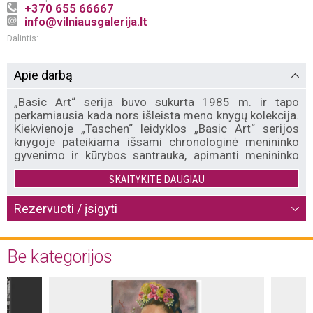
+370 655 66667
info@vilniausgalerija.lt
Dalintis:
Apie darbą
„Basic Art“ serija buvo sukurta 1985 m. ir tapo
perkamiausia kada nors išleista meno knygų kolekcija.
Kiekvienoje „Taschen“ leidyklos „Basic Art“ serijos
knygoje pateikiama išsami chronologinė menininko
gyvenimo ir kūrybos santrauka, apimanti menininko
kultūrinę ir istorinę svarbą, glausta biografija ir
SKAITYKITE DAUGIAU
apytiksliai 100 iliustracijų su paaiškinimais.
Rezervuoti / įsigyti
„Hiroshige“ – Hiroshige was one of the last great
artists of ukiyo-e, the woodblock print genre that
flourished between the 17th and 19th century and did
Be kategorijos
much to determine the world’s visual concept of
Japan. This dependable introduction leads you
through the blossoming cherry trees, beautiful
women, and dramatic ocean views that made
Hiroshige a household name and became exemplary