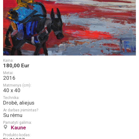
Kaina:
180,00 Eur
Metai:
2016
Matmenys (cm):
40 x 40
Technika:
Drobė, aliejus
Ar darbas įrėmintas?
Su rėmu
Pamatyti galima:
Kaune
Produkto kodas: