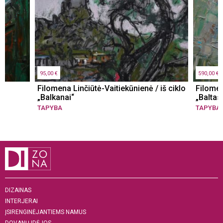
95,00 €
590,00 €
Filomena Linčiūtė-Vaitiekūnienė / iš ciklo
Filomen
„Balkanai“
„Baltas
TAPYBA
TAPYBA
DIZAINAS
INTERJERAI
ĮSIRENGINĖJANTIEMS NAMUS