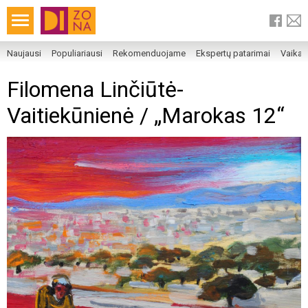
Naujausi
Populiariausi
Rekomenduojame
Ekspertų patarimai
Vaika
Filomena Linčiūtė-
Vaitiekūnienė / „Marokas 12“