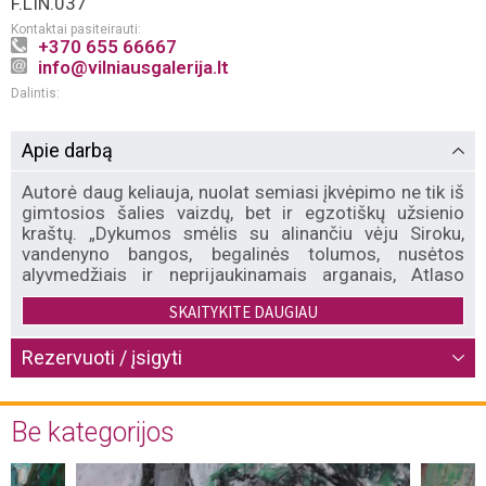
F.LIN.037
Kontaktai pasiteirauti:
+370 655 66667
info@vilniausgalerija.lt
Dalintis:
Apie darbą
Autorė daug keliauja, nuolat semiasi įkvėpimo ne tik iš
gimtosios šalies vaizdų, bet ir egzotiškų užsienio
kraštų. „Dykumos smėlis su alinančiu vėju Siroku,
vandenyno bangos, begalinės tolumos, nusėtos
alyvmedžiais ir neprijaukinamais arganais, Atlaso
kalnai, vieniši kupriai, apkrauti asilai… ir žmonės,
SKAITYKITE DAUGIAU
žmonės… Senamiesčio šventyklos, kuriose nuo
arabeskų sukasi galva, o daugelis statinių, tarsi
brangūs inkliuzai, paslėpti senuose turguose… Viskas
Rezervuoti / įsigyti
kitaip, viskas nematyta – lyg atkeliavę iš „Tūkstančio ir
vienos nakties“ pasakos… Visa tai man primena
kelionę po Maroko karalystę, kuri ir stebino, ir trikdė, ir
Be kategorijos
liūdino…“ – apie ciklą „Marokas“ sako autorė