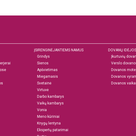
ĮSIRENGINĖJANTIEMS NAMUS
DOVANŲ IDĖJO
Grindys
Įkurtuvių dova
erjerai
Sienos
Verslo dovano
ose
Apšvietimas
Dovanos mote
Miegamasis
Dovanos vyra
os
Svetainė
Dovanos vaik
Virtuvė
Darbo kambarys
Vaikų kambarys
Vonia
Meno kūriniai
Knygų lentyna
Ekspertų patarimai