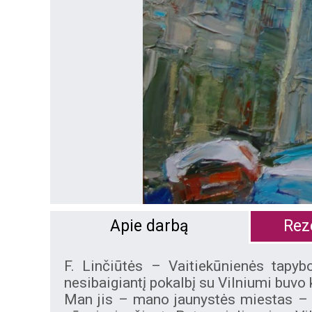
Apie darbą
Reze
F. Linčiūtės – Vaitiekūnienės tapybo
nesibaigiantį pokalbį su Vilniumi buvo
Man jis – mano jaunystės miestas – graž