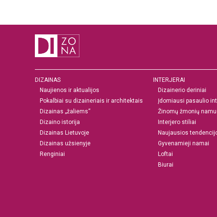
DIZAINAS
INTERJERAI
Naujienos ir aktualijos
Dizainerio deriniai
Pokalbiai su dizaineriais ir architektais
Įdomiausi pasaulio int
Dizainas „žaliems“
Žinomų žmonių namu
Dizaino istorija
Interjero stiliai
Dizainas Lietuvoje
Naujausios tendencij
Dizainas užsienyje
Gyvenamieji namai
Renginiai
Loftai
Biurai