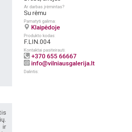
Ar darbas įrėmintas?
Su rėmu
Pamatyti galima:
Klaipėdoje
Produkto kodas:
F.LIN.004
Kontaktai pasiteirauti:
+370 655 66667
info@vilniausgalerija.lt
Dalintis:
tis
ių.
 ir