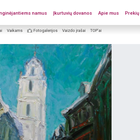
enginėjantiems namus
Įkurtuvių dovanos
Apie mus
Prekių 
ai
Vaikams
Fotogalerijos
Vaizdo įrašai
TOP’ai