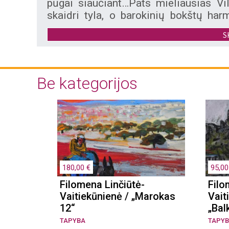
pūgai siaučiant…Pats mieliausias Vil
skaidri tyla, o barokinių bokštų har
viltingiausias metas. Kažkas regis sak
S
ir bokštai“ sako autorė.
Be kategorijos
180,00 €
95,00
Filomena Linčiūtė-
Filo
iklo
Vaitiekūnienė / „Marokas
Vait
12“
„Bal
TAPYBA
TAPY