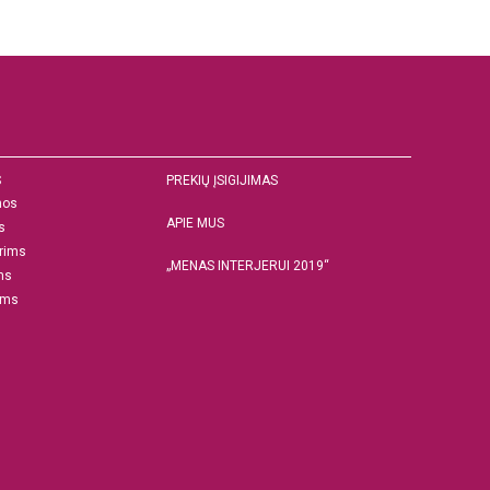
S
PREKIŲ ĮSIGIJIMAS
nos
APIE MUS
s
rims
„MENAS INTERJERUI 2019“
ms
ams