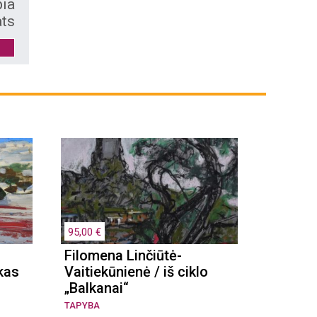
bia
ats
iai
95,00 €
180,00 €
Filomena Linčiūtė-
Filomen
kas
Vaitiekūnienė / iš ciklo
Vaitiek
„Balkanai“
12“
TAPYBA
TAPYBA