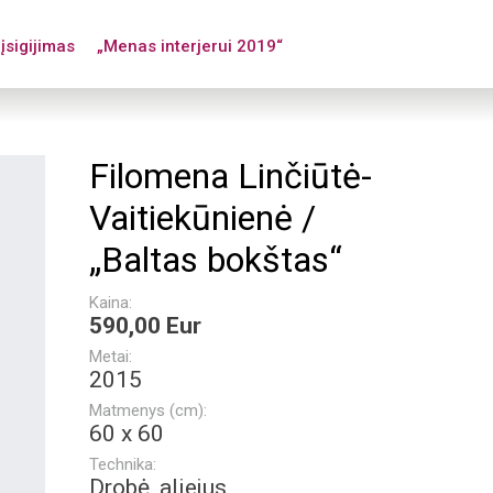
įsigijimas
„Menas interjerui 2019“
Filomena Linčiūtė-
Vaitiekūnienė /
„Baltas bokštas“
Kaina:
590,00 Eur
Metai:
2015
Matmenys (cm):
60 x 60
Technika:
Drobė, aliejus