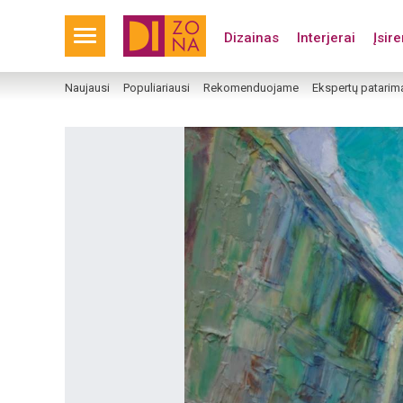
Dizainas
Interjerai
Įsir
Naujausi
Populiariausi
Rekomenduojame
Ekspertų patarim