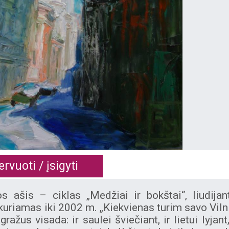
rvuoti / įsigyti
s ašis – ciklas „Medžiai ir bokštai“, liudijan
 kuriamas iki 2002 m. „Kiekvienas turim savo Viln
us visada: ir saulei šviečiant, ir lietui lyjant,