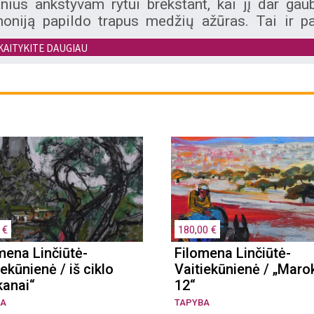
nius ankstyvam rytui brėkštant, kai jį dar gau
moniją papildo trapus medžių ažūras. Tai ir p
yte sako: „Pabudai ir kelkis!“ – apie ciklą „Medž
KAITYKITE DAUGIAU
 €
180,00 €
mena Linčiūtė-
Filomena Linčiūtė-
iekūnienė / iš ciklo
Vaitiekūnienė / „Maro
kanai“
12“
BA
TAPYBA