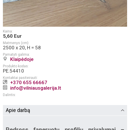
Kaina:
5,60 Eur
Matmenys (cm):
2500 x 20, H = 58
Pamatyti galima:
Klaipėdoje
Produkto kodas:
PE.54410
Kontaktai pasiteirauti:
+370 655 66667
info@vilniausgalerija.lt
Dalintis:
Apie darbą
Pedross faneruotų profilių privalumai –