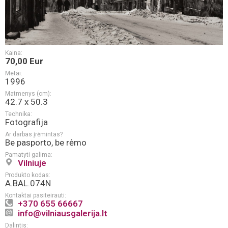
Kaina:
70,00 Eur
Metai:
1996
Matmenys (cm):
42.7 x 50.3
Technika:
Fotografija
Ar darbas įrėmintas?
Be pasporto, be rėmo
Pamatyti galima:
Vilniuje
Produkto kodas:
A.BAL.074N
Kontaktai pasiteirauti:
+370 655 66667
info@vilniausgalerija.lt
Dalintis: