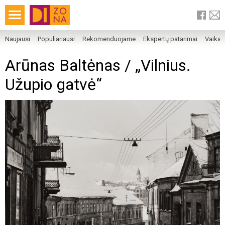
Naujausi
Populiariausi
Rekomenduojame
Ekspertų patarimai
Vaika
Arūnas Baltėnas / „Vilnius.
Užupio gatvė“