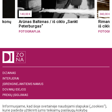
ilgesnė kaip 200 cm, tiražas 3 + 1 autorinis
spaudas.
140,00 €
340,00 €
Norėdami pateikti užklausą dėl didesnio ar
ciškonų
Arūnas Baltėnas / iš ciklo „Sankt
Rimanta
spec. formato fotografijų gamybos, rašykite
Peterburgas“
iš ciklo
el.paštu: info@vilniausgalerija.lt.
FOTOGRAFIJA
FOTOGRA
DIZAINAS
INTERJERAI
ĮSIRENGINĖJANTIEMS NAMUS
DOVANŲ IDĖJOS
PREKIŲ ĮSIGIJIMAS
APIE MUS
„MENAS INTERJERUI 2019“
Informuojame, kad šioje svetainėje naudojami slapukai („cookies“),
kurie padeda užtikrinti jums teikiamų paslaugų kokybę.