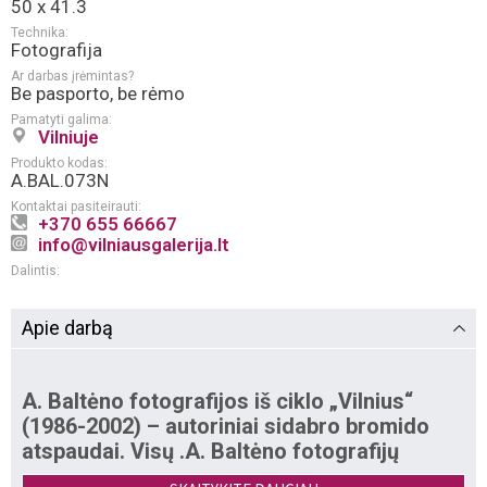
50 x 41.3
Technika:
Fotografija
Ar darbas įrėmintas?
Be pasporto, be rėmo
Pamatyti galima:
Vilniuje
Produkto kodas:
A.BAL.073N
Kontaktai pasiteirauti:
+370 655 66667
info@vilniausgalerija.lt
Dalintis:
Apie darbą
A. Baltėno fotografijos iš ciklo „Vilnius“
(1986-2002) – autoriniai sidabro bromido
atspaudai. Visų .A. Baltėno fotografijų
tiražas yra ribotas: