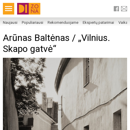
Naujausi
Populiariausi
Rekomenduojame
Ekspertų patarimai
Vaika
Arūnas Baltėnas / „Vilnius.
Skapo gatvė“