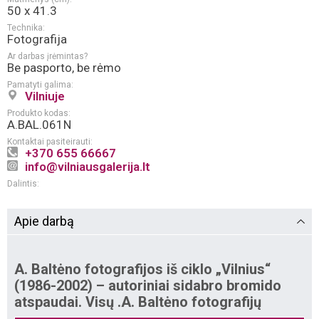
50 x 41.3
Technika:
Fotografija
Ar darbas įrėmintas?
Be pasporto, be rėmo
Pamatyti galima:
Vilniuje
Produkto kodas:
A.BAL.061N
Kontaktai pasiteirauti:
+370 655 66667
info@vilniausgalerija.lt
Dalintis:
Apie darbą
A. Baltėno fotografijos iš ciklo „Vilnius“
(1986-2002) – autoriniai sidabro bromido
atspaudai. Visų .A. Baltėno fotografijų
tiražas yra ribotas: