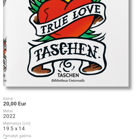
Kaina:
20,00 Eur
Metai:
2022
Matmenys (cm):
19.5 x 14
Pamatyti galima: