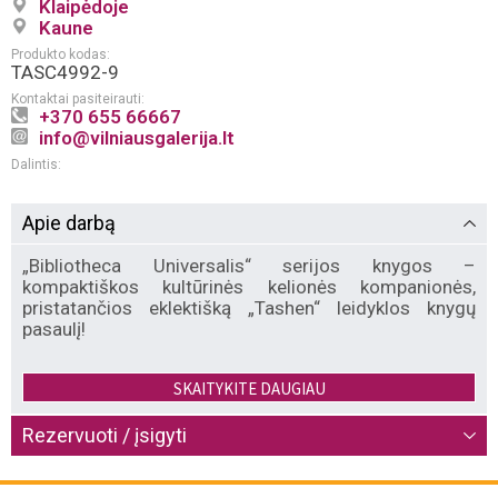
Klaipėdoje
Kaune
Produkto kodas:
TASC4992-9
Kontaktai pasiteirauti:
+370 655 66667
info@vilniausgalerija.lt
Dalintis:
Apie darbą
„Bibliotheca Universalis“ serijos knygos –
kompaktiškos kultūrinės kelionės kompanionės,
pristatančios eklektišką „Tashen“ leidyklos knygų
pasaulį!
„1000 Tattoos“ – Trawl through centuries of tattooing
SKAITYKITE DAUGIAU
in this eye-popping history of the art of body
decoration. From modest, discreet symbols to
Rezervuoti / įsigyti
astonishing full-body adornments, the wonders of
1000 Tattoos will entertain, amaze, and inspire.
Whether you’re considering getting ink done yourself