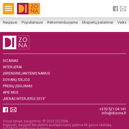
Naujausi
Populiariausi
Rekomenduojame
Ekspertų patarimai
Vaika
DIZAINAS
INTERJERAI
ĮSIRENGINĖJANTIEMS NAMUS
DOVANŲ IDĖJOS
PREKIŲ ĮSIGIJIMAS
APIE MUS
„MENAS INTERJERUI 2019“
+370 521 04 141
info@dizona.lt
Visos teisės saugomos. © 2026 DIZONA
Kopijuoti, dauginti bei platinti puslapio turinį galima tik gavus raštišką
DIZONOS redakcijos sutikimą.