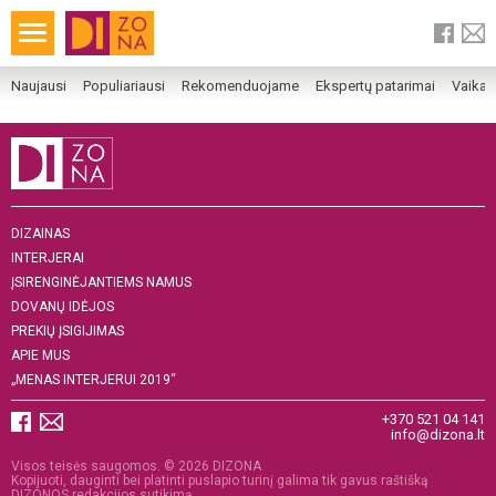
Naujausi
Populiariausi
Rekomenduojame
Ekspertų patarimai
Vaika
DIZAINAS
INTERJERAI
ĮSIRENGINĖJANTIEMS NAMUS
DOVANŲ IDĖJOS
PREKIŲ ĮSIGIJIMAS
APIE MUS
„MENAS INTERJERUI 2019“
+370 521 04 141
info@dizona.lt
Visos teisės saugomos. © 2026 DIZONA
Kopijuoti, dauginti bei platinti puslapio turinį galima tik gavus raštišką
DIZONOS redakcijos sutikimą.