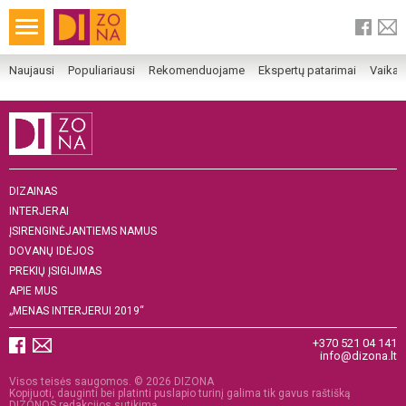
Naujausi
Populiariausi
Rekomenduojame
Ekspertų patarimai
Vaika
DIZAINAS
INTERJERAI
ĮSIRENGINĖJANTIEMS NAMUS
DOVANŲ IDĖJOS
PREKIŲ ĮSIGIJIMAS
APIE MUS
„MENAS INTERJERUI 2019“
+370 521 04 141
info@dizona.lt
Visos teisės saugomos. © 2026 DIZONA
Kopijuoti, dauginti bei platinti puslapio turinį galima tik gavus raštišką
DIZONOS redakcijos sutikimą.