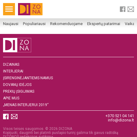
Naujausi
Populiariausi
Rekomenduojame
Ekspertų patarimai
Vaika
DIZAINAS
INTERJERAI
ĮSIRENGINĖJANTIEMS NAMUS
DOVANŲ IDĖJOS
PREKIŲ ĮSIGIJIMAS
APIE MUS
„MENAS INTERJERUI 2019“
+370 521 04 141
info@dizona.lt
Visos teisės saugomos. © 2026 DIZONA
Kopijuoti, dauginti bei platinti puslapio turinį galima tik gavus raštišką
DIZONOS redakcijos sutikimą.