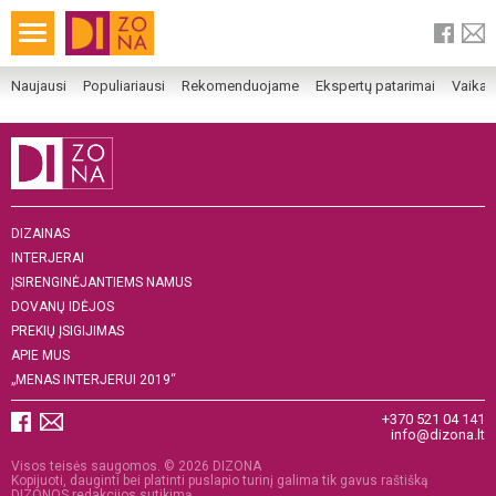
Naujausi
Populiariausi
Rekomenduojame
Ekspertų patarimai
Vaika
DIZAINAS
INTERJERAI
ĮSIRENGINĖJANTIEMS NAMUS
DOVANŲ IDĖJOS
PREKIŲ ĮSIGIJIMAS
APIE MUS
„MENAS INTERJERUI 2019“
+370 521 04 141
info@dizona.lt
Visos teisės saugomos. © 2026 DIZONA
Kopijuoti, dauginti bei platinti puslapio turinį galima tik gavus raštišką
DIZONOS redakcijos sutikimą.