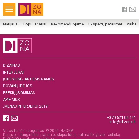
Naujausi
Populiariausi
Rekomenduojame
Ekspertų patarimai
Vaika
DIZAINAS
INTERJERAI
ĮSIRENGINĖJANTIEMS NAMUS
DOVANŲ IDĖJOS
PREKIŲ ĮSIGIJIMAS
APIE MUS
„MENAS INTERJERUI 2019“
+370 521 04 141
info@dizona.lt
Visos teisės saugomos. © 2026 DIZONA
Kopijuoti, dauginti bei platinti puslapio turinį galima tik gavus raštišką
DIZONOS redakcijos sutikimą.