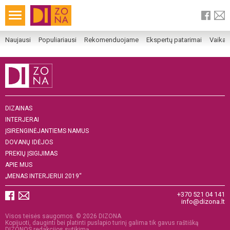
Naujausi
Populiariausi
Rekomenduojame
Ekspertų patarimai
Vaika
DIZAINAS
INTERJERAI
ĮSIRENGINĖJANTIEMS NAMUS
DOVANŲ IDĖJOS
PREKIŲ ĮSIGIJIMAS
APIE MUS
„MENAS INTERJERUI 2019“
+370 521 04 141
info@dizona.lt
Visos teisės saugomos. © 2026 DIZONA
Kopijuoti, dauginti bei platinti puslapio turinį galima tik gavus raštišką
DIZONOS redakcijos sutikimą.