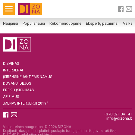
Naujausi
Populiariausi
Rekomenduojame
Ekspertų patarimai
Vaika
DIZAINAS
INTERJERAI
ĮSIRENGINĖJANTIEMS NAMUS
DOVANŲ IDĖJOS
PREKIŲ ĮSIGIJIMAS
APIE MUS
„MENAS INTERJERUI 2019“
+370 521 04 141
info@dizona.lt
Visos teisės saugomos. © 2026 DIZONA
Kopijuoti, dauginti bei platinti puslapio turinį galima tik gavus raštišką
DIZONOS redakcijos sutikimą.