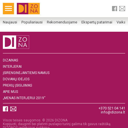
Naujausi
Populiariausi
Rekomenduojame
Ekspertų patarimai
Vaika
DIZAINAS
INTERJERAI
ĮSIRENGINĖJANTIEMS NAMUS
DOVANŲ IDĖJOS
PREKIŲ ĮSIGIJIMAS
APIE MUS
„MENAS INTERJERUI 2019“
+370 521 04 141
info@dizona.lt
Visos teisės saugomos. © 2026 DIZONA
Kopijuoti, dauginti bei platinti puslapio turinį galima tik gavus raštišką
DIZONOS redakcijos sutikimą.